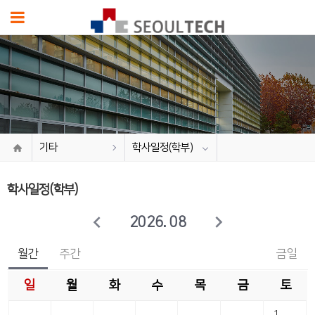
기타
학사일정(학부)
학사일정(학부)
2026. 08
월간
주간
금일
일
월
화
수
목
금
토
1