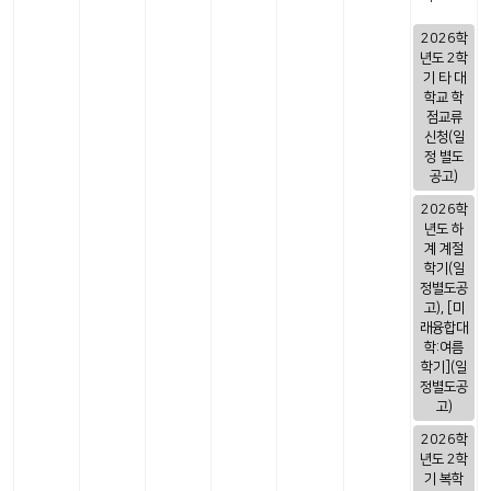
2026학
년도 2학
기 타 대
학교 학
점교류
신청(일
정 별도
공고)
2026학
년도 하
계 계절
학기(일
정별도공
고), [미
래융합대
학:여름
학기](일
정별도공
고)
2026학
년도 2학
기 복학